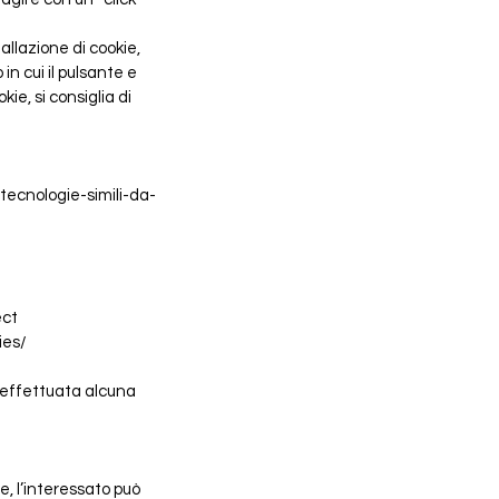
allazione di cookie,
in cui il pulsante e
ie, si consiglia di
tecnologie-simili-da-
ect
ies/
 effettuata alcuna
, l’interessato può