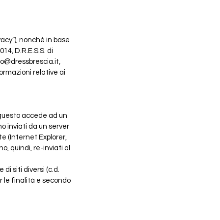
vacy”), nonché in base
14, D.R.E.S.S. di
fo@dressbrescia.it
,
ormazioni relative ai
i questo accede ad un
o inviati da un server
te (Internet Explorer,
 quindi, re-inviati al
 siti diversi (c.d.
er le finalità e secondo