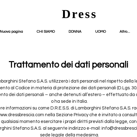
Dress
Nuova pagina
CHI SIAMO
DONNA
UOMO
Altro...
Trattamento dei dati personali
mborghini Stefano S.A.S. utilizzerà i dati personali nel rispetto della 
mento al Codice in materia di protezione dei dati personali (D.Lgs. 30
mento dei dati personali – anche detenuti all’estero – effettuato d
o ha sede in Italia.
re informazioni su come D.R.E.S.S. di Lamborghini Stefano S.A.S. racc
 www.dressbrescia.com nella Sezione Privacy che è invitato a consu
 qualsiasi momento esercitare i propri diritti previsti dalla legge, con 
rghini Stefano S.A.S. al seguente indirizzo e-mail: info@dressbrescia
sede legale della medesima.