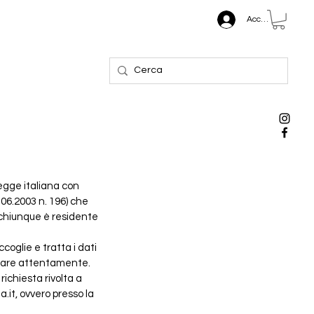
Accedi
legge italiana con
.06.2003 n. 196) che
a chiunque è residente
oglie e tratta i dati
ltare attentamente.
richiesta rivolta a
.it, ovvero presso la