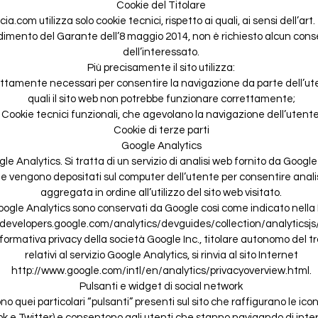
Cookie del Titolare
cia.com
utilizza solo cookie tecnici, rispetto ai quali, ai sensi dell’ar
dimento del Garante dell’8 maggio 2014, non è richiesto alcun con
dell’interessato.
Più precisamente il sito utilizza:
ettamente necessari per consentire la navigazione da parte dell’ut
quali il sito web non potrebbe funzionare correttamente;
Cookie tecnici funzionali, che agevolano la navigazione dell’utente
Cookie di terze parti
Google Analytics
ogle Analytics. Si tratta di un servizio di analisi web fornito da Googl
che vengono depositati sul computer dell’utente per consentire analis
aggregata in ordine all’utilizzo del sito web visitato.
oogle Analytics sono conservati da Google così come indicato nella 
/developers.google.com/analytics/devguides/collection/analyticsjs
nformativa privacy della società Google Inc., titolare autonomo del 
relativi al servizio Google Analytics, si rinvia al sito Internet
http://www.google.com/intl/en/analytics/privacyoverview.html.
Pulsanti e widget di social network
ono quei particolari “pulsanti” presenti sul sito che raffigurano le ico
 e Twitter) e consentono agli utenti che stanno navigando di intera