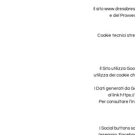
Il sito
www.dressbres
e del Provve
Cookie tecnici str
Il Sito utilizza Go
utilizza dei cookie 
I Dati generati da G
al link
https:/
Per consultare l’i
I Social buttons s
(esempio, Facebook