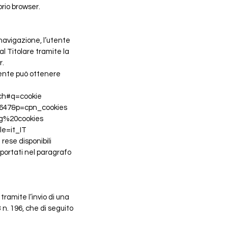
prio browser.
navigazione, l’utente
al Titolare tramite la
r.
tente può ottenere
rch#q=cookie
5647&p=cpn_cookies
ing%20cookies
le=it_IT
 rese disponibili
iportati nel paragrafo
tramite l’invio di una
03 n. 196, che di seguito