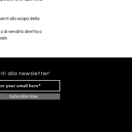
enti allo scopo della
 o di vendita diretta o
ale.
viti alla newsletter!
Subscribe Now