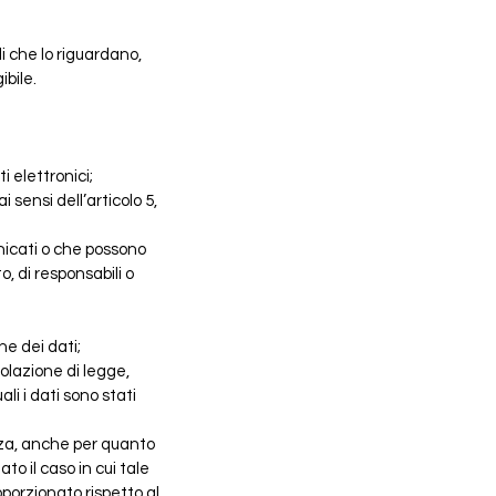
i che lo riguardano,
ibile.
i elettronici;
 sensi dell’articolo 5,
unicati o che possono
, di responsabili o
ne dei dati;
iolazione di legge,
li i dati sono stati
enza, anche per quanto
ato il caso in cui tale
orzionato rispetto al