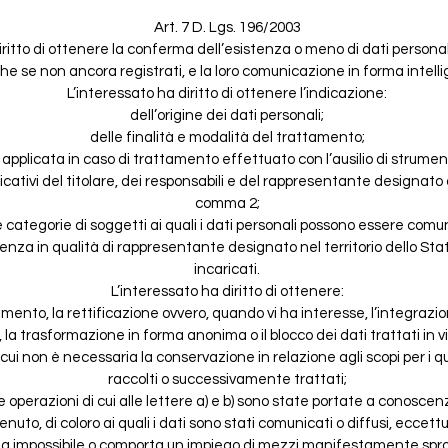
Art. 7 D. Lgs. 196/2003
iritto di ottenere la conferma dell’esistenza o meno di dati personal
e se non ancora registrati, e la loro comunicazione in forma intellig
L’interessato ha diritto di ottenere l’indicazione:
dell’origine dei dati personali;
delle finalità e modalità del trattamento;
 applicata in caso di trattamento effettuato con l’ausilio di strument
icativi del titolare, dei responsabili e del rappresentante designato ai
comma 2;
e categorie di soggetti ai quali i dati personali possono essere com
nza in qualità di rappresentante designato nel territorio dello Stato
incaricati.
L’interessato ha diritto di ottenere:
mento, la rettificazione ovvero, quando vi ha interesse, l’integrazio
 la trasformazione in forma anonima o il blocco dei dati trattati in v
 cui non è necessaria la conservazione in relazione agli scopi per i qua
raccolti o successivamente trattati;
e operazioni di cui alle lettere a) e b) sono state portate a conosc
enuto, di coloro ai quali i dati sono stati comunicati o diffusi, eccettu
a impossibile o comporta un impiego di mezzi manifestamente sprop