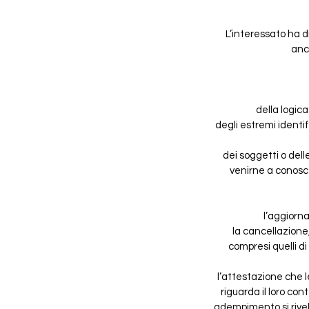
L’interessato ha d
anch
della logica
degli estremi identif
dei soggetti o dell
venirne a conosce
l’aggiorna
la cancellazione,
compresi quelli di
l’attestazione che l
riguarda il loro cont
adempimento si rivel