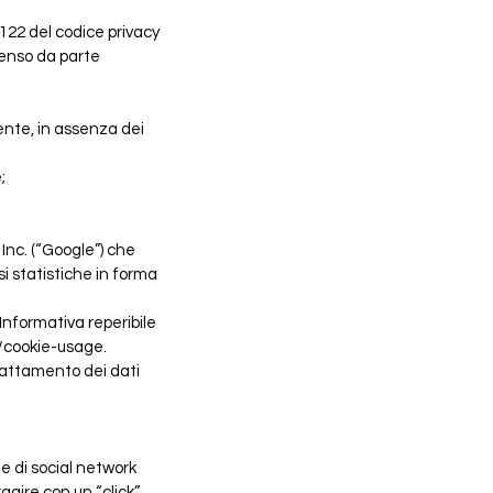
t. 122 del codice privacy
senso da parte
ente, in assenza dei
;
e Inc. (“Google”) che
i statistiche in forma
Informativa reperibile
/cookie-usage.
trattamento dei dati
ne di social network
gire con un “click”