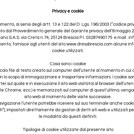
Privacy e cookie
mento, ai sensi degli artt. 13 e 122 del D. Lgs. 196/2003 (“codice pri
to dal Provvedimento generale del Garante privacy dell’8 maggio 20
no S.A.S. via Creta n.74, 25124 Brescia P.I. 03287490175 e.mail:
in
mento, fornisce agli utenti del sito
www.dressbrescia.com
alcune inf
cookie utilizzati.
Cosa sono i cookie
ccolo file di testo creato sul computer dell’utente al momento in cu
n lo scopo di immagazzinare e trasportare informazioni. I cookie son
er sul quale è in esecuzione il sito web visitato) al browser dell’uten
le Chrome, ecc.) e memorizzati sul computer di quest’ultimo; vengono,
sito web al momento delle visite successive.
avigazione l’utente potrebbe ricevere sul suo terminale anche cookie di
i”), impostati direttamente da gestori di detti siti web e utilizzati p
le modalità da questi definiti.
Tipologie di cookie utilizzate dal presente sito