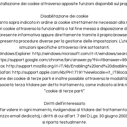
nstallazione dei cookie attraverso apposite funzioni disponibili sul pro
Disabilitazione dei cookie
to sopra indicato in ordine ai cookie strettamente necessari alla 
tri cookie attraverso la funzionalità a tal fine messa a disposizione d
presente informativa oppure direttamente tramite il proprio browse
presenta procedure diverse per la gestione delle impostazioni. L’u
istruzioni specifiche attraverso i link sottostanti.
Windows Explorer:
http://windows.microsoft.com/it-it/windows/sea
ttps://support.google.com/chrome/bin/answer.py?hl=it&answer=9
efox: http://support.mozilla.org/it-IT/kb/Enabling%20and%20disabl
Safari: http://support.apple.com/kb/PH17191?viewlocale=it_IT&loca
ne dei cookie di terze parti è inoltre possibile attraverso le modalità
ocietà terza titolare per detto trattamento, come indicato ai link r
“cookie di terze parti”.
Diritti dell’interessato
far valere in ogni momento, rivolgendosi al titolare del trattamento 
irizzo email dedicato}, i diritti di cui all’art. 7 del D.Lgs. 30 giugno 20
si riporta testualmente.