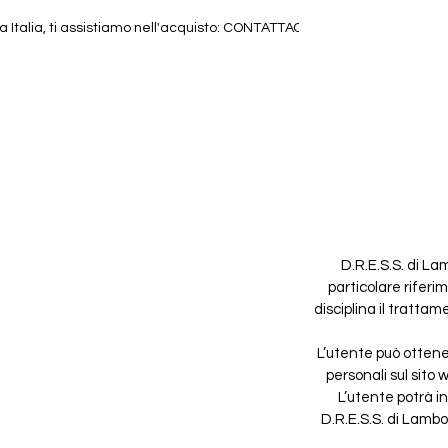
 Italia, ti assistiamo nell'acquisto:
CONTATTACI
D.R.E.S.S. di La
particolare riferi
disciplina il tratta
L’utente può ottene
personali sul sito
L’utente potrà in
D.R.E.S.S. di Lambo