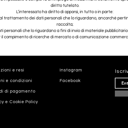
diritto tutelato.
L’interessato ha diritto di opporsi, in tutto o in parte:
i al trattamento dei dati personali che lo riguardano, ancorché pertin
raccolta;
i personali che lo riguardano a fini di invio di materiale pubblicitario
r il compimento di ricerche di mercato o di comunicazione commerci
zioni e resi
Instagram
Iscri
ni e condizioni
Facebook
di di pagamento
cy e Cookie Policy