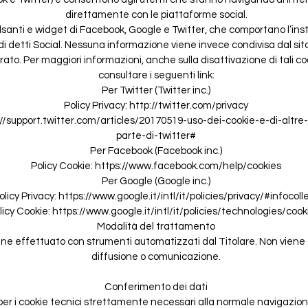
direttamente con le piattaforme social.
pulsanti e widget di Facebook, Google e Twitter, che comportano l’inst
di detti Social. Nessuna informazione viene invece condivisa dal sito 
ato. Per maggiori informazioni, anche sulla disattivazione di tali cook
consultare i seguenti link:
Per Twitter (Twitter inc.)
Policy Privacy:
http://twitter.com/privacy
s://support.twitter.com/articles/20170519-uso-dei-cookie-e-di-altre-
parte-di-twitter#
Per Facebook (Facebook inc.)
Policy Cookie:
https://www.facebook.com/help/cookies
Per Google (Google inc.)
olicy Privacy:
https://www.google.it/intl/it/policies/privacy/#infocoll
licy Cookie: https://www.google.it/intl/it/policies/technologies/cook
Modalità del trattamento
ene effettuato con strumenti automatizzati dal Titolare. Non viene
diffusione o comunicazione.
Conferimento dei dati
er i cookie tecnici strettamente necessari alla normale navigazione