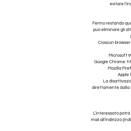
evitare l’i
Fermo restando quan
può eliminare gli al
Ciascun browser 
Microsoft 
Google Chrome: h
Mozilla Fir
Apple 
La disattivazio
direttamente dalla s
L’interessato potrà 
mail all’indirizzo {ind