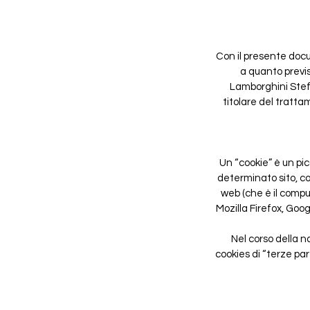
Con il presente docu
a quanto previs
Lamborghini Stefa
titolare del tratta
Un “cookie” è un pi
determinato sito, co
web (che è il comput
Mozilla Firefox, Goog
Nel corso della n
cookies di “terze part