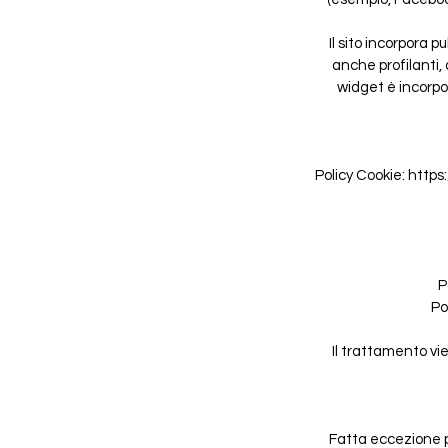
Il sito incorpora 
anche profilanti, 
widget è incorpor
Policy Cookie: http
P
Po
Il trattamento vi
Fatta eccezione p