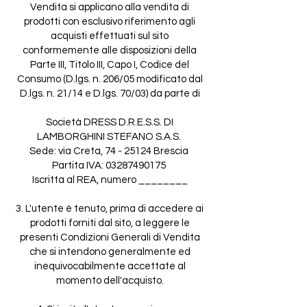
Vendita si applicano alla vendita di
prodotti con esclusivo riferimento agli
acquisti effettuati sul sito
conformemente alle disposizioni della
Parte III, Titolo III, Capo I, Codice del
Consumo (D.lgs. n. 206/05 modificato dal
D.lgs. n. 21/14 e D.lgs. 70/03) da parte di
Società DRESS D.R.E.S.S. DI
LAMBORGHINI STEFANO S.A.S.
Sede: via Creta, 74 - 25124 Brescia
Partita IVA: 03287490175
Iscritta al REA, numero ________
3. L'utente è tenuto, prima di accedere ai
prodotti forniti dal sito, a leggere le
presenti Condizioni Generali di Vendita
che si intendono generalmente ed
inequivocabilmente accettate al
momento dell'acquisto.