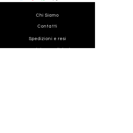
Chi Siamo
Contatti
Spedizioni e resi
Termini e condizioni
Metodi di pagamento
Privacy e Cookie Policy
Instagram
Facebook
Iscriviti alla
newsletter!