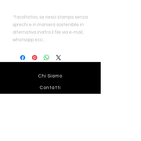
*facoltativo, se riesci stampa senza
sprechi e in maniera sostenibile in
alternativa inoltra il file via e-mail,
whatsapp ecc...
Chi Siamo
Contatti
Spedizioni e resi
Termini e condizioni
Metodi di pagamento
Privacy e Cookie Policy