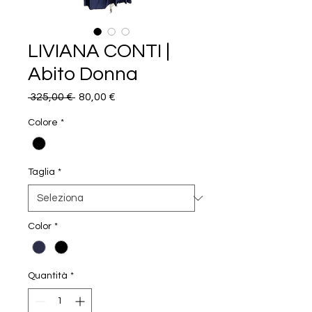
LIVIANA CONTI |
Abito Donna
Prezzo
Prezzo
 325,00 € 
80,00 €
regolare
scontato
Colore
*
Taglia
*
Color
*
Quantità
*