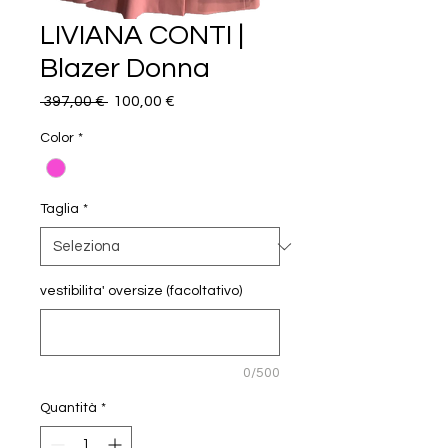
LIVIANA CONTI |
Blazer Donna
Prezzo
Prezzo
 397,00 € 
100,00 €
regolare
scontato
Color
*
Taglia
*
vestibilita' oversize (facoltativo)
0/500
Quantità
*