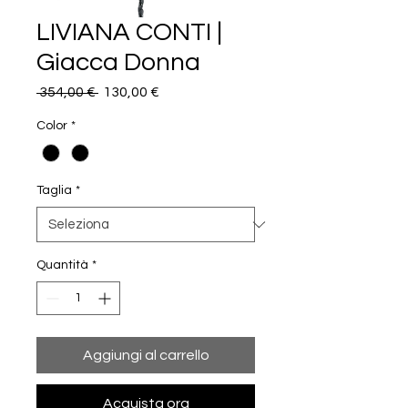
LIVIANA CONTI |
Giacca Donna
Prezzo
Prezzo
 354,00 € 
130,00 €
regolare
scontato
Color
*
Taglia
*
Quantità
*
Aggiungi al carrello
Acquista ora