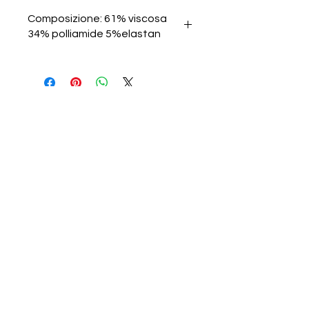
Composizione: 61% viscosa
34% polliamide 5%elastan
Chi Siamo
Contatti
Spedizioni e resi
Termini e condizioni
Metodi di pagamento
Privacy e Cookie Policy
Instagram
Facebook