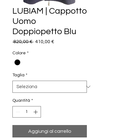
LUBIAM | Cappotto
Uomo
Doppiopetto Blu
Prezzo
Prezzo
 820,00 € 
410,00 €
regolare
scontato
Colore
*
Taglia
*
Quantità
*
Aggiungi al carrello