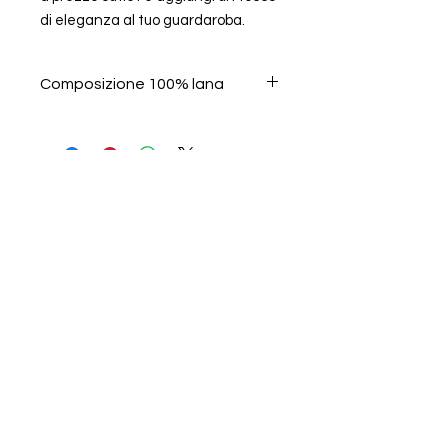
di eleganza al tuo guardaroba.
Composizione 100% lana
Chi Siamo
Contatti
Spedizioni e resi
Termini e condizioni
Metodi di pagamento
Privacy e Cookie Policy
Instagram