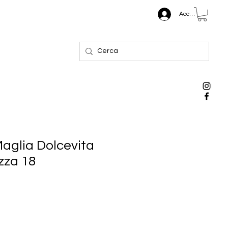
Accedi
Maglia Dolcevita
zza 18